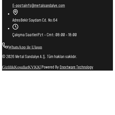
E-posta
info@metalsandalye.com
Adres
Bekir Saydam Cd. No:64
Çalışma Saatleri
Pzt - Cmt: 08:00 - 18:00
WhatsApp ile Ulaşın
© 2026 Metal Sandalye A.Ş. Tüm hakları saklıdır.
|
Powered By
Enextware Technology
Gizlilik
Koşullar
KVKK